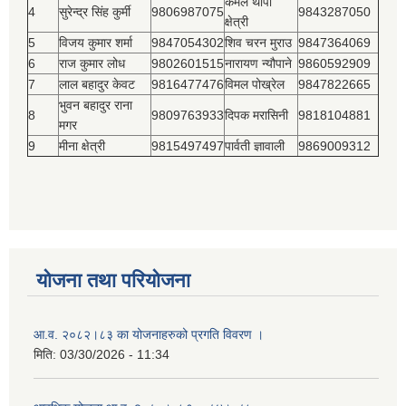
कमल थापा
4
सुरेन्द्र सिंह कुर्मी
9806987075
9843287050
क्षेत्री
5
विजय कुमार शर्मा
9847054302
शिव चरन मुराउ
9847364069
6
राज कुमार लोध
9802601515
नारायण न्यौपाने
9860592909
7
लाल बहादुर केवट
9816477476
विमल पोख्रेल
9847822665
भुवन बहादुर राना
8
9809763933
दिपक मरासिनी
9818104881
मगर
9
मीना क्षेत्री
9815497497
पार्वती ज्ञावाली
9869009312
योजना तथा परियोजना
आ.व. २०८२।८३ का योजनाहरुको प्रगति विवरण ।
मिति:
03/30/2026 - 11:34