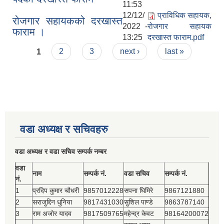
11:53
12/12/
प्राविधिक सहायक,
रोजगार सहायकको दरखास्त
2022 -
रोजगार सहायक
फाराम ।
13:25
दरखास्त फाराम.pdf
Pages
1
2
3
next ›
last »
वडा अध्यक्ष र सचिवहरु
वडा अध्यक्ष र वडा सचिव सम्पर्क नम्बर
वडा
नाम
सम्पर्क नं.
वडा सचिव
सम्पर्क नं.
नं.
1
प्रदिप कुमार चौधरी
9857012228
सपना घिमिरे
9867121880
2
सराजुद्दिन धुनिया
9817431030
सुशिल पाण्डे
9863787140
3
राम अजोर यादव
9817509765
महेन्द्र केवट
98164200072