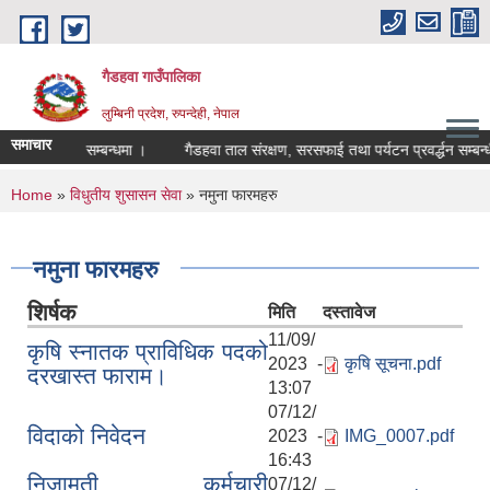
Skip to main content
गैडहवा गाउँपालिका
लुम्बिनी प्रदेश, रुपन्देही, नेपाल
समाचार
षक नियुक्ति सम्बन्धमा ।
गैडहवा ताल संरक्षण, सरसफाई तथा पर्यटन प्रवर्द्धन सम्बन्धी स
You are here
Home
»
विधुतीय शुसासन सेवा
» नमुना फारमहरु
नमुना फारमहरु
शिर्षक
मिति
दस्तावेज
11/09/
कृषि स्‍नातक प्राविधिक पदको
2023 -
कृषि सूचना.pdf
दरखास्त फाराम।
13:07
07/12/
विदाको निवेदन
2023 -
IMG_0007.pdf
16:43
निजामती कर्मचारी
07/12/