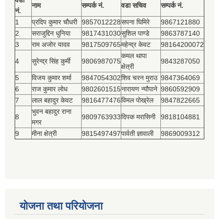
वडा
नाम
सम्पर्क नं.
वडा सचिव
सम्पर्क नं.
नं.
1
प्रदिप कुमार चौधरी
9857012228
सपना घिमिरे
9867121880
2
सराजुद्दिन धुनिया
9817431030
सुशिल पाण्डे
9863787140
3
राम अजोर यादव
9817509765
महेन्द्र केवट
98164200072
कमल थापा
4
सुरेन्द्र सिंह कुर्मी
9806987075
9843287050
क्षेत्री
5
विजय कुमार शर्मा
9847054302
शिव चरन मुराउ
9847364069
6
राज कुमार लोध
9802601515
नारायण न्यौपाने
9860592909
7
लाल बहादुर केवट
9816477476
विमल पोख्रेल
9847822665
भुवन बहादुर राना
8
9809763933
दिपक मरासिनी
9818104881
मगर
9
मीना क्षेत्री
9815497497
पार्वती ज्ञावाली
9869009312
योजना तथा परियोजना