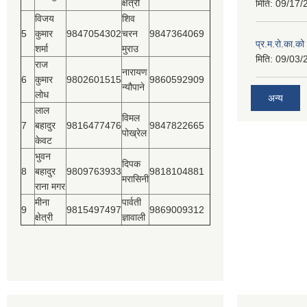
क्षेत्री
मिति:
09/17/
विजय
शिव
5
कुमार
9847054302
चरन
9847364069
प्र.म.रो.का.को
शर्मा
मुराउ
मिति:
09/03/
राज
नारायण
6
कुमार
9802601515
9860592909
न्यौपाने
लोध
अन्य
लाल
विमल
7
बहादुर
9816477476
9847822665
पोख्रेल
केवट
भुवन
दिपक
8
बहादुर
9809763933
9818104881
मरासिनी
राना मगर
मीना
पार्वती
9
9815497497
9869009312
क्षेत्री
ज्ञावाली