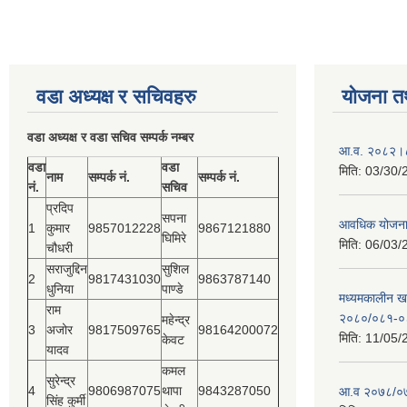
वडा अध्यक्ष र सचिवहरु
योजना त
वडा अध्यक्ष र वडा सचिव सम्पर्क नम्बर
आ.व. २०८२।८३
वडा
वडा
मिति:
03/30/
नाम
सम्पर्क नं.
सम्पर्क नं.
नं.
सचिव
प्रदिप
सपना
आवधिक योजन
1
कुमार
9857012228
9867121880
घिमिरे
मिति:
06/03/
चौधरी
सराजुद्दिन
सुशिल
2
9817431030
9863787140
धुनिया
पाण्डे
मध्यमकालीन खर
राम
२०८०/०८१-०
महेन्द्र
3
अजोर
9817509765
98164200072
मिति:
11/05/
केवट
यादव
कमल
सुरेन्द्र
4
9806987075
थापा
9843287050
आ.व २०७८/०७
सिंह कुर्मी