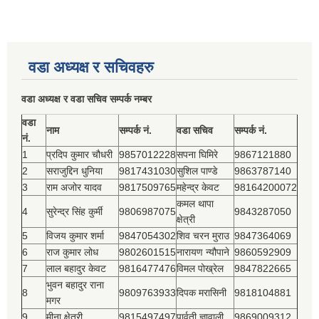
वडा अध्यक्ष र सचिवहरु
वडा अध्यक्ष र वडा सचिव सम्पर्क नम्बर
वडा
नाम
सम्पर्क नं.
वडा सचिव
सम्पर्क नं.
नं.
1
प्रदिप कुमार चौधरी
9857012228
सपना घिमिरे
9867121880
2
सराजुद्दिन धुनिया
9817431030
सुशिल पाण्डे
9863787140
3
राम अजोर यादव
9817509765
महेन्द्र केवट
98164200072
कमल थापा
4
सुरेन्द्र सिंह कुर्मी
9806987075
9843287050
क्षेत्री
5
विजय कुमार शर्मा
9847054302
शिव चरन मुराउ
9847364069
6
राज कुमार लोध
9802601515
नारायण न्यौपाने
9860592909
7
लाल बहादुर केवट
9816477476
विमल पोख्रेल
9847822665
भुवन बहादुर राना
8
9809763933
दिपक मरासिनी
9818104881
मगर
9
मीना क्षेत्री
9815497497
पार्वती ज्ञावाली
9869009312