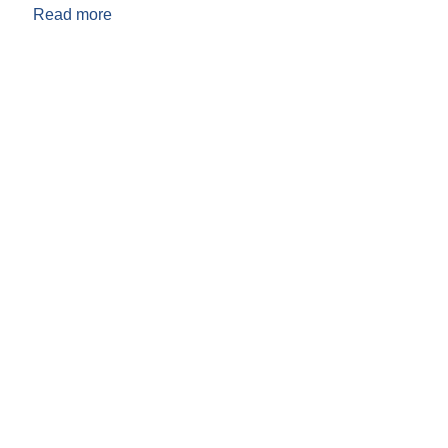
Read more
about याेजना सम्झौता गर्दा लाग्ने कागजातहरु के के हुन् ?