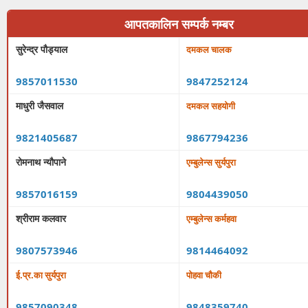
आपतकालिन सम्पर्क नम्बर
सुरेन्द्र पौड्याल
दमकल चालक
9857011530
9847252124
माधुरी जैसवाल
दमकल सहयोगी
9821405687
9867794236
रोमनाथ न्यौपाने
एम्बुलेन्स सुर्यपुरा
9857016159
9804439050
श्रीराम कलवार
एम्बुलेन्स कर्महवा
9807573946
9814464092
ई.प्र.का सुर्यपुरा
पोहवा चौकी
9857090348
9848359740