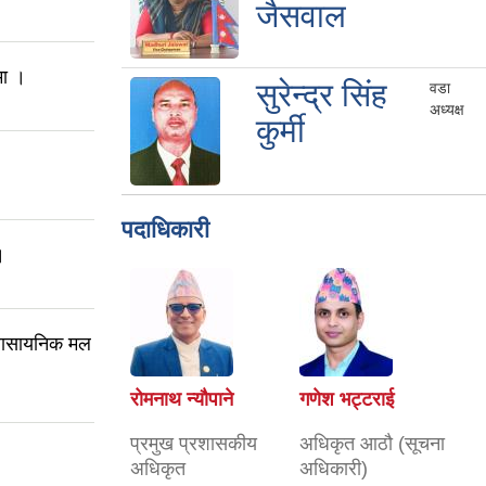
जैसवाल
मा ।
सुरेन्द्र सिंह
वडा
अध्यक्ष
कुर्मी
पदाधिकारी
।
ो रासायनिक मल
रोमनाथ न्यौपाने
गणेश भट्टराई
प्रमुख प्रशासकीय
अधिकृत आठौ (सूचना
अधिकृत
अधिकारी)