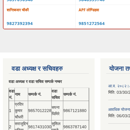
शान्तिबजार चौकी
APF लोण्डिहवा
9827392394
9851272564
वडा अध्यक्ष र सचिवहरु
योजना त
वडा अध्यक्ष र वडा सचिव सम्पर्क नम्बर
आ.व. २०८२।८३
वडा
वडा
मिति:
03/30/
नाम
सम्पर्क नं.
सम्पर्क नं.
नं.
सचिव
प्रदिप
सपना
आवधिक योजन
1
कुमार
9857012228
9867121880
घिमिरे
मिति:
06/03/
चौधरी
सराजुद्दिन
सुशिल
2
9817431030
9863787140