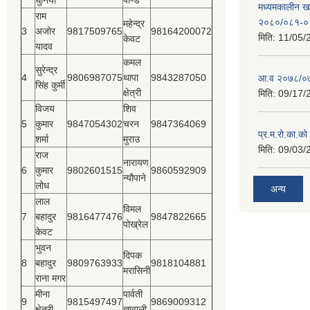
धुनिया
पाण्डे
मध्यमकालीन खर
राम
२०८०/०८१-०
महेन्द्र
3
अजोर
9817509765
98164200072
मिति:
11/05/
केवट
यादव
कमल
सुरेन्द्र
4
9806987075
थापा
9843287050
आ.व २०७८/०७
सिंह कुर्मी
क्षेत्री
मिति:
09/17/
विजय
शिव
5
कुमार
9847054302
चरन
9847364069
प्र.म.रो.का.को
शर्मा
मुराउ
मिति:
09/03/
राज
नारायण
6
कुमार
9802601515
9860592909
न्यौपाने
लोध
अन्य
लाल
विमल
7
बहादुर
9816477476
9847822665
पोख्रेल
केवट
भुवन
दिपक
8
बहादुर
9809763933
9818104881
मरासिनी
राना मगर
मीना
पार्वती
9
9815497497
9869009312
क्षेत्री
ज्ञावाली