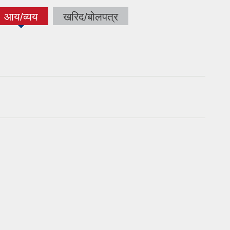
आय/व्यय
खरिद/बोलपत्र
(active
tab)