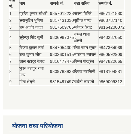
वडा
नाम
सम्पर्क नं.
वडा सचिव
सम्पर्क नं.
नं.
1
प्रदिप कुमार चौधरी
9857012228
सपना घिमिरे
9867121880
2
सराजुद्दिन धुनिया
9817431030
सुशिल पाण्डे
9863787140
3
राम अजोर यादव
9817509765
महेन्द्र केवट
98164200072
कमल थापा
4
सुरेन्द्र सिंह कुर्मी
9806987075
9843287050
क्षेत्री
5
विजय कुमार शर्मा
9847054302
शिव चरन मुराउ
9847364069
6
राज कुमार लोध
9802601515
नारायण न्यौपाने
9860592909
7
लाल बहादुर केवट
9816477476
विमल पोख्रेल
9847822665
भुवन बहादुर राना
8
9809763933
दिपक मरासिनी
9818104881
मगर
9
मीना क्षेत्री
9815497497
पार्वती ज्ञावाली
9869009312
योजना तथा परियोजना