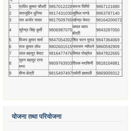
1
प्रदिप कुमार चौधरी
9857012228
सपना घिमिरे
9867121880
2
सराजुद्दिन धुनिया
9817431030
सुशिल पाण्डे
9863787140
3
राम अजोर यादव
9817509765
महेन्द्र केवट
98164200072
कमल थापा
4
सुरेन्द्र सिंह कुर्मी
9806987075
9843287050
क्षेत्री
5
विजय कुमार शर्मा
9847054302
शिव चरन मुराउ
9847364069
6
राज कुमार लोध
9802601515
नारायण न्यौपाने
9860592909
7
लाल बहादुर केवट
9816477476
विमल पोख्रेल
9847822665
भुवन बहादुर राना
8
9809763933
दिपक मरासिनी
9818104881
मगर
9
मीना क्षेत्री
9815497497
पार्वती ज्ञावाली
9869009312
योजना तथा परियोजना