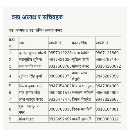
वडा अध्यक्ष र सचिवहरु
वडा अध्यक्ष र वडा सचिव सम्पर्क नम्बर
वडा
नाम
सम्पर्क नं.
वडा सचिव
सम्पर्क नं.
नं.
1
प्रदिप कुमार चौधरी
9857012228
सपना घिमिरे
9867121880
2
सराजुद्दिन धुनिया
9817431030
सुशिल पाण्डे
9863787140
3
राम अजोर यादव
9817509765
महेन्द्र केवट
98164200072
कमल थापा
4
सुरेन्द्र सिंह कुर्मी
9806987075
9843287050
क्षेत्री
5
विजय कुमार शर्मा
9847054302
शिव चरन मुराउ
9847364069
6
राज कुमार लोध
9802601515
नारायण न्यौपाने
9860592909
7
लाल बहादुर केवट
9816477476
विमल पोख्रेल
9847822665
भुवन बहादुर राना
8
9809763933
दिपक मरासिनी
9818104881
मगर
9
मीना क्षेत्री
9815497497
पार्वती ज्ञावाली
9869009312