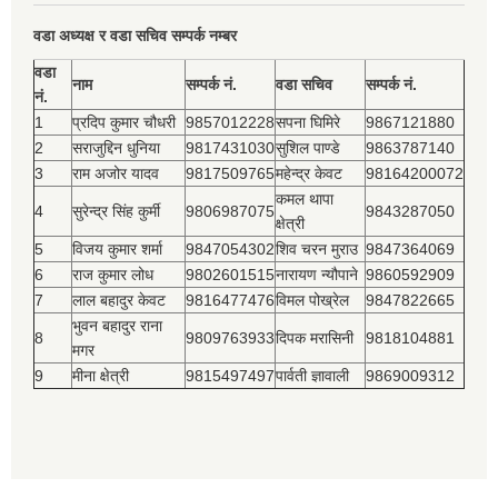
वडा अध्यक्ष र वडा सचिव सम्पर्क नम्बर
वडा
नाम
सम्पर्क नं.
वडा सचिव
सम्पर्क नं.
नं.
1
प्रदिप कुमार चौधरी
9857012228
सपना घिमिरे
9867121880
2
सराजुद्दिन धुनिया
9817431030
सुशिल पाण्डे
9863787140
3
राम अजोर यादव
9817509765
महेन्द्र केवट
98164200072
कमल थापा
4
सुरेन्द्र सिंह कुर्मी
9806987075
9843287050
क्षेत्री
5
विजय कुमार शर्मा
9847054302
शिव चरन मुराउ
9847364069
6
राज कुमार लोध
9802601515
नारायण न्यौपाने
9860592909
7
लाल बहादुर केवट
9816477476
विमल पोख्रेल
9847822665
भुवन बहादुर राना
8
9809763933
दिपक मरासिनी
9818104881
मगर
9
मीना क्षेत्री
9815497497
पार्वती ज्ञावाली
9869009312