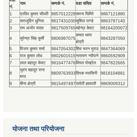
वडा
नाम
सम्पर्क नं.
वडा सचिव
सम्पर्क नं.
नं.
1
प्रदिप कुमार चौधरी
9857012228
सपना घिमिरे
9867121880
2
सराजुद्दिन धुनिया
9817431030
सुशिल पाण्डे
9863787140
3
राम अजोर यादव
9817509765
महेन्द्र केवट
98164200072
कमल थापा
4
सुरेन्द्र सिंह कुर्मी
9806987075
9843287050
क्षेत्री
5
विजय कुमार शर्मा
9847054302
शिव चरन मुराउ
9847364069
6
राज कुमार लोध
9802601515
नारायण न्यौपाने
9860592909
7
लाल बहादुर केवट
9816477476
विमल पोख्रेल
9847822665
भुवन बहादुर राना
8
9809763933
दिपक मरासिनी
9818104881
मगर
9
मीना क्षेत्री
9815497497
पार्वती ज्ञावाली
9869009312
योजना तथा परियोजना