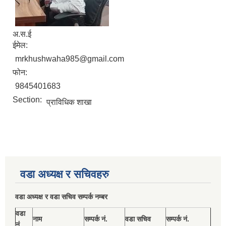
अ.स.ई
ईमेल:
mrkhushwaha985@gmail.com
फोन:
9845401683
Section:
प्राविधिक शाखा
वडा अध्यक्ष र सचिवहरु
वडा अध्यक्ष र वडा सचिव सम्पर्क नम्बर
वडा
नाम
सम्पर्क नं.
वडा सचिव
सम्पर्क नं.
नं.