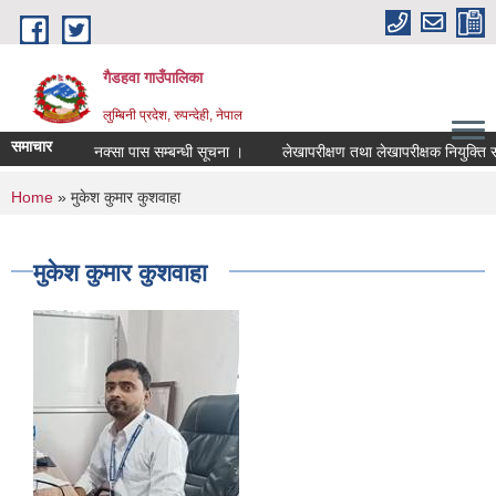
Skip to main content
गैडहवा गाउँपालिका
लुम्बिनी प्रदेश, रुपन्देही, नेपाल
समाचार
नक्सा पास सम्बन्धी सूचना ।
लेखापरीक्षण तथा लेखापरीक्षक नियुक्ति सम्ब
You are here
Home
» मुकेश कुमार कुशवाहा
मुकेश कुमार कुशवाहा