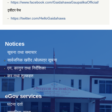
-
https://www.facebook.com/GaidahawaGaupalikaOfficial/
ट्वीटर पेज
-
https://twitter.com/HelloGaidahawa
Notices
सूचना तथा समाचार
सार्वजनिक खरीद /बोलपत्र सूचना
एन, कानुन तथा निर्देशिका
कर तथा शुल्कहरु
eGov services
घटना दर्ता