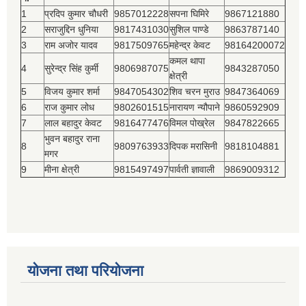
1
प्रदिप कुमार चौधरी
9857012228
सपना घिमिरे
9867121880
2
सराजुद्दिन धुनिया
9817431030
सुशिल पाण्डे
9863787140
3
राम अजोर यादव
9817509765
महेन्द्र केवट
98164200072
कमल थापा
4
सुरेन्द्र सिंह कुर्मी
9806987075
9843287050
क्षेत्री
5
विजय कुमार शर्मा
9847054302
शिव चरन मुराउ
9847364069
6
राज कुमार लोध
9802601515
नारायण न्यौपाने
9860592909
7
लाल बहादुर केवट
9816477476
विमल पोख्रेल
9847822665
भुवन बहादुर राना
8
9809763933
दिपक मरासिनी
9818104881
मगर
9
मीना क्षेत्री
9815497497
पार्वती ज्ञावाली
9869009312
योजना तथा परियोजना