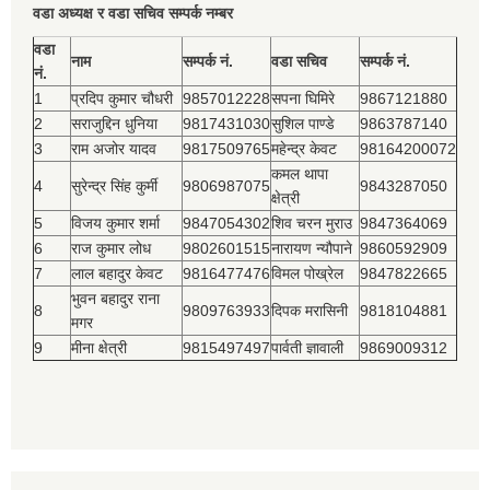
वडा अध्यक्ष र वडा सचिव सम्पर्क नम्बर
वडा
नाम
सम्पर्क नं.
वडा सचिव
सम्पर्क नं.
नं.
1
प्रदिप कुमार चौधरी
9857012228
सपना घिमिरे
9867121880
2
सराजुद्दिन धुनिया
9817431030
सुशिल पाण्डे
9863787140
3
राम अजोर यादव
9817509765
महेन्द्र केवट
98164200072
कमल थापा
4
सुरेन्द्र सिंह कुर्मी
9806987075
9843287050
क्षेत्री
5
विजय कुमार शर्मा
9847054302
शिव चरन मुराउ
9847364069
6
राज कुमार लोध
9802601515
नारायण न्यौपाने
9860592909
7
लाल बहादुर केवट
9816477476
विमल पोख्रेल
9847822665
भुवन बहादुर राना
8
9809763933
दिपक मरासिनी
9818104881
मगर
9
मीना क्षेत्री
9815497497
पार्वती ज्ञावाली
9869009312