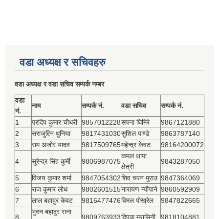
वडा अध्यक्ष र सचिवहरु
वडा अध्यक्ष र वडा सचिव सम्पर्क नम्बर
वडा
नाम
सम्पर्क नं.
वडा सचिव
सम्पर्क नं.
नं.
1
प्रदिप कुमार चौधरी
9857012228
सपना घिमिरे
9867121880
2
सराजुद्दिन धुनिया
9817431030
सुशिल पाण्डे
9863787140
3
राम अजोर यादव
9817509765
महेन्द्र केवट
98164200072
कमल थापा
4
सुरेन्द्र सिंह कुर्मी
9806987075
9843287050
क्षेत्री
5
विजय कुमार शर्मा
9847054302
शिव चरन मुराउ
9847364069
6
राज कुमार लोध
9802601515
नारायण न्यौपाने
9860592909
7
लाल बहादुर केवट
9816477476
विमल पोख्रेल
9847822665
भुवन बहादुर राना
8
9809763933
दिपक मरासिनी
9818104881