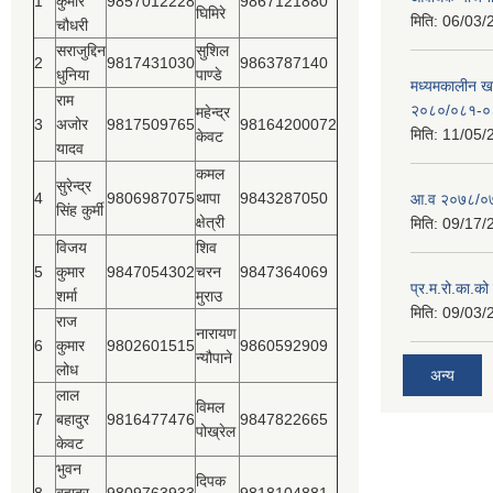
1
कुमार
9857012228
9867121880
घिमिरे
मिति:
06/03/
चौधरी
सराजुद्दिन
सुशिल
2
9817431030
9863787140
धुनिया
पाण्डे
मध्यमकालीन खर
राम
२०८०/०८१-०
महेन्द्र
3
अजोर
9817509765
98164200072
मिति:
11/05/
केवट
यादव
कमल
सुरेन्द्र
4
9806987075
थापा
9843287050
आ.व २०७८/०७
सिंह कुर्मी
क्षेत्री
मिति:
09/17/
विजय
शिव
5
कुमार
9847054302
चरन
9847364069
प्र.म.रो.का.को
शर्मा
मुराउ
मिति:
09/03/
राज
नारायण
6
कुमार
9802601515
9860592909
न्यौपाने
लोध
अन्य
लाल
विमल
7
बहादुर
9816477476
9847822665
पोख्रेल
केवट
भुवन
दिपक