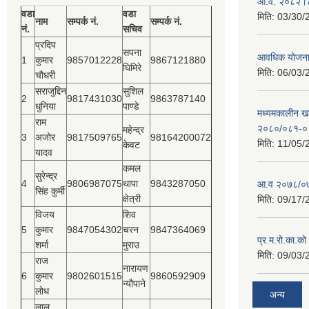
आ.व. २०८२।८३
वडा
वडा
मिति:
03/30/
नाम
सम्पर्क नं.
सम्पर्क नं.
नं.
सचिव
प्रदिप
सपना
आवधिक योजन
1
कुमार
9857012228
9867121880
घिमिरे
मिति:
06/03/
चौधरी
सराजुद्दिन
सुशिल
2
9817431030
9863787140
धुनिया
पाण्डे
मध्यमकालीन खर
राम
२०८०/०८१-०
महेन्द्र
3
अजोर
9817509765
98164200072
मिति:
11/05/
केवट
यादव
कमल
सुरेन्द्र
4
9806987075
थापा
9843287050
आ.व २०७८/०७
सिंह कुर्मी
क्षेत्री
मिति:
09/17/
विजय
शिव
5
कुमार
9847054302
चरन
9847364069
प्र.म.रो.का.को
शर्मा
मुराउ
मिति:
09/03/
राज
नारायण
6
कुमार
9802601515
9860592909
न्यौपाने
लोध
अन्य
लाल