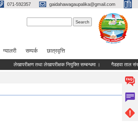
071-592357
gaidahawagaupalika@gmail.com
Search form
Search
ग्यालरी
सम्पर्क
छात्रवृत्ति
लेखापरीक्षण तथा लेखापरीक्षक नियुक्ति सम्बन्धमा ।
गैडहवा ताल संरक्षण,