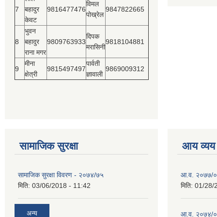
विमल
7
बहादुर
9816477476
9847822665
पोख्रेल
केवट
भुवन
दिपक
8
बहादुर
9809763933
9818104881
मरासिनी
राना मगर
मीना
पार्वती
9
9815497497
9869009312
क्षेत्री
ज्ञावाली
सामाजिक सुरक्षा
आय व्यय
सामाजिक सुरक्षा विवरण - २०७४/७५
आ.व. २०७७/०७
मिति:
03/06/2018 - 11:42
मिति:
01/28/
अन्य
आ.व. २०७४/०७