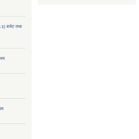
८३) बजेट तथा
्रम
रम