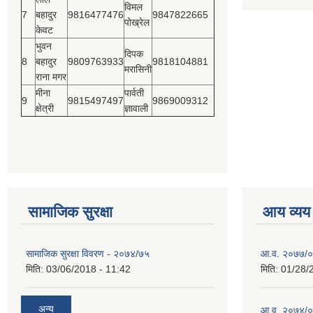
विमल
7
बहादुर
9816477476
9847822665
पोख्रेल
केवट
भुवन
दिपक
8
बहादुर
9809763933
9818104881
मरासिनी
राना मगर
मीना
पार्वती
9
9815497497
9869009312
क्षेत्री
ज्ञावाली
सामाजिक सुरक्षा
आय व्यय
सामाजिक सुरक्षा विवरण - २०७४/७५
आ.व. २०७७/०७
मिति:
03/06/2018 - 11:42
मिति:
01/28/
अन्य
आ.व. २०७४/०७