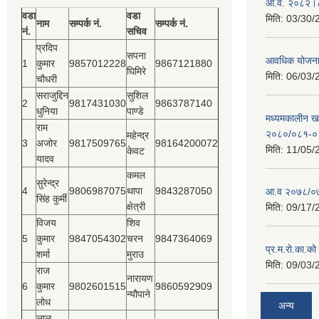
आ.व. २०८२।८३
वडा
वडा
मिति:
03/30/
नाम
सम्पर्क नं.
सम्पर्क नं.
नं.
सचिव
प्रदिप
सपना
आवधिक योजन
1
कुमार
9857012228
9867121880
घिमिरे
मिति:
06/03/
चौधरी
सराजुद्दिन
सुशिल
2
9817431030
9863787140
धुनिया
पाण्डे
मध्यमकालीन खर
राम
२०८०/०८१-०
महेन्द्र
3
अजोर
9817509765
98164200072
मिति:
11/05/
केवट
यादव
कमल
सुरेन्द्र
4
9806987075
थापा
9843287050
आ.व २०७८/०७
सिंह कुर्मी
क्षेत्री
मिति:
09/17/
विजय
शिव
5
कुमार
9847054302
चरन
9847364069
प्र.म.रो.का.को
शर्मा
मुराउ
मिति:
09/03/
राज
नारायण
6
कुमार
9802601515
9860592909
न्यौपाने
लोध
अन्य
लाल