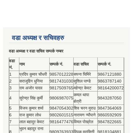
वडा अध्यक्ष र सचिवहरु
वडा अध्यक्ष र वडा सचिव सम्पर्क नम्बर
वडा
नाम
सम्पर्क नं.
वडा सचिव
सम्पर्क नं.
नं.
1
प्रदिप कुमार चौधरी
9857012228
सपना घिमिरे
9867121880
2
सराजुद्दिन धुनिया
9817431030
सुशिल पाण्डे
9863787140
3
राम अजोर यादव
9817509765
महेन्द्र केवट
98164200072
कमल थापा
4
सुरेन्द्र सिंह कुर्मी
9806987075
9843287050
क्षेत्री
5
विजय कुमार शर्मा
9847054302
शिव चरन मुराउ
9847364069
6
राज कुमार लोध
9802601515
नारायण न्यौपाने
9860592909
7
लाल बहादुर केवट
9816477476
विमल पोख्रेल
9847822665
भुवन बहादुर राना
8
9809763933
दिपक मरासिनी
9818104881