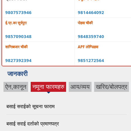
9807573946
9814464092
ई.प्र.का सुर्यपुरा
पोहवा चौकी
9857090348
9848359740
शान्तिबजार चौकी
APF लोण्डिहवा
9827392394
9851272564
जानकारी
ऐन,कानून
नमूना फारमहरु
आय/व्यय
खरिद/बोलपत्र
(active tab)
बसाई सराईको सूचना फाराम
बसाई सराई दर्ताको प्रमाणपत्र