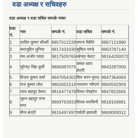
वडा अध्यक्ष र सचिवहरु
वडा अध्यक्ष र वडा सचिव सम्पर्क नम्बर
वडा
नाम
सम्पर्क नं.
वडा सचिव
सम्पर्क नं.
नं.
1
प्रदिप कुमार चौधरी
9857012228
सपना घिमिरे
9867121880
2
सराजुद्दिन धुनिया
9817431030
सुशिल पाण्डे
9863787140
3
राम अजोर यादव
9817509765
महेन्द्र केवट
98164200072
कमल थापा
4
सुरेन्द्र सिंह कुर्मी
9806987075
9843287050
क्षेत्री
5
विजय कुमार शर्मा
9847054302
शिव चरन मुराउ
9847364069
6
राज कुमार लोध
9802601515
नारायण न्यौपाने
9860592909
7
लाल बहादुर केवट
9816477476
विमल पोख्रेल
9847822665
भुवन बहादुर राना
8
9809763933
दिपक मरासिनी
9818104881
मगर
9
मीना क्षेत्री
9815497497
पार्वती ज्ञावाली
9869009312